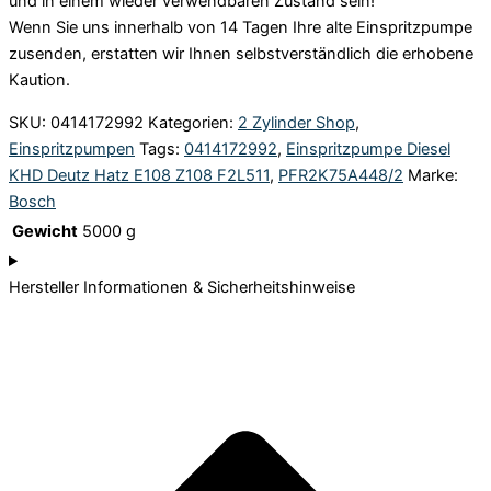
und in einem wieder verwendbaren Zustand sein!
Wenn Sie uns innerhalb von 14 Tagen Ihre alte Einspritzpumpe
zusenden, erstatten wir Ihnen selbstverständlich die erhobene
Kaution.
SKU:
0414172992
Kategorien:
2 Zylinder Shop
,
Einspritzpumpen
Tags:
0414172992
,
Einspritzpumpe Diesel
KHD Deutz Hatz E108 Z108 F2L511
,
PFR2K75A448/2
Marke:
Bosch
Gewicht
5000 g
Hersteller Informationen & Sicherheitshinweise