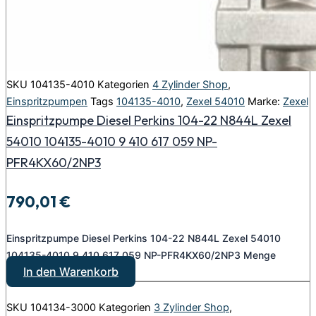
SKU
104135-4010
Kategorien
4 Zylinder Shop
,
Einspritzpumpen
Tags
104135-4010
,
Zexel 54010
Marke:
Zexel
Einspritzpumpe Diesel Perkins 104-22 N844L Zexel
54010 104135-4010 9 410 617 059 NP-
PFR4KX60/2NP3
790,01
€
Einspritzpumpe Diesel Perkins 104-22 N844L Zexel 54010
104135-4010 9 410 617 059 NP-PFR4KX60/2NP3 Menge
In den Warenkorb
SKU
104134-3000
Kategorien
3 Zylinder Shop
,