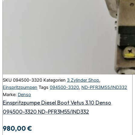
SKU
094500-3320
Kategorien
3 Zylinder Shop
,
Einspritzpumpen
Tags
094500-3320
,
ND-PFR3M55/IND332
Marke:
Denso
Einspritzpumpe Diesel Boot Vetus 3.10 Denso
094500-3320 ND-PFR3M55/IND332
980,00
€