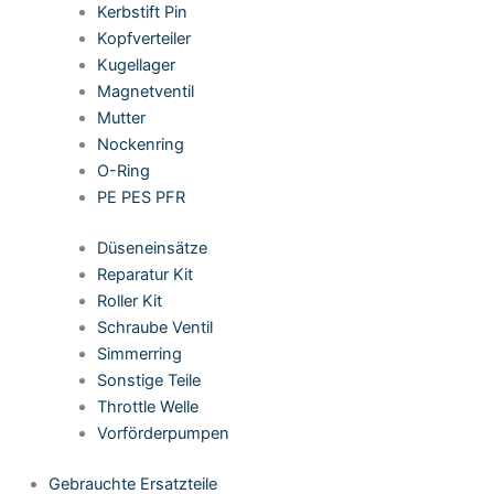
Kerbstift Pin
Kopfverteiler
Kugellager
Magnetventil
Mutter
Nockenring
O-Ring
PE PES PFR
Düseneinsätze
Reparatur Kit
Roller Kit
Schraube Ventil
Simmerring
Sonstige Teile
Throttle Welle
Vorförderpumpen
Gebrauchte Ersatzteile