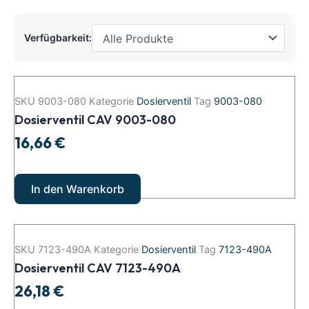
Verfügbarkeit:
Dosierventil
CAV
SKU
9003-080
Kategorie
Dosierventil
Tag
9003-080
9003-
Dosierventil CAV 9003-080
080
Menge
16,66
€
In den Warenkorb
Dosierventil
CAV
SKU
7123-490A
Kategorie
Dosierventil
Tag
7123-490A
7123-
Dosierventil CAV 7123-490A
490A
Menge
26,18
€