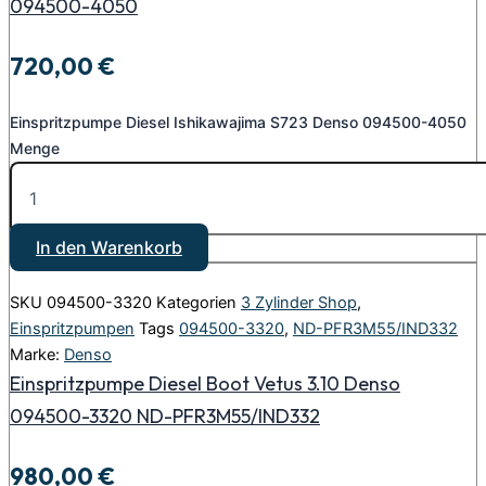
094500-4050
720,00
€
Einspritzpumpe Diesel Ishikawajima S723 Denso 094500-4050
Menge
In den Warenkorb
SKU
094500-3320
Kategorien
3 Zylinder Shop
,
Einspritzpumpen
Tags
094500-3320
,
ND-PFR3M55/IND332
Marke:
Denso
Einspritzpumpe Diesel Boot Vetus 3.10 Denso
094500-3320 ND-PFR3M55/IND332
980,00
€