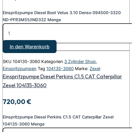
Einspritzpumpe Diesel Boot Vetus 3.10 Denso 094500-3320
ND-PFR3M55/IND332 Menge
In den Warenkorb
SKU
104135-3060
Kategorien
3 Zylinder Shop
,
Einspritzpumpen
Tag
104135-3060
Marke:
Zexel
Einspritzpumpe Diesel Perkins C1.5 CAT Caterpillar
Zexel 104135-3060
720,00
€
Einspritzpumpe Diesel Perkins C1.5 CAT Caterpillar Zexel
104135-3060 Menge