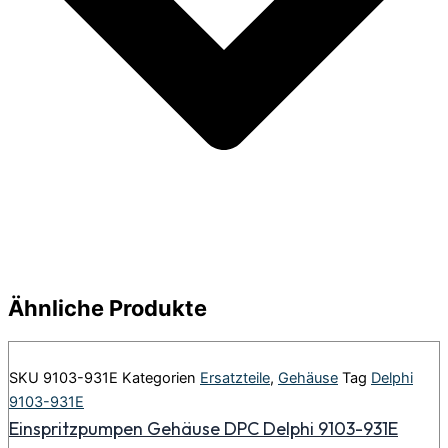
Ähnliche Produkte
SKU
9103-931E
Kategorien
Ersatzteile
,
Gehäuse
Tag
Delphi
9103-931E
Einspritzpumpen Gehäuse DPC Delphi 9103-931E