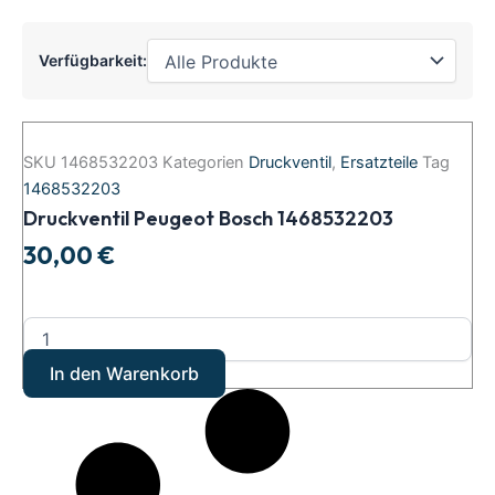
Verfügbarkeit:
Druckventil
Peugeot
SKU
1468532203
Kategorien
Druckventil
,
Ersatzteile
Tag
Bosch
1468532203
1468532203
Druckventil Peugeot Bosch 1468532203
Menge
30,00
€
In den Warenkorb