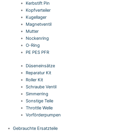
Kerbstift Pin
Kopfverteiler
Kugellager
Magnetventil
Mutter
Nockenring
O-Ring
PE PES PFR
Düseneinsätze
Reparatur Kit
Roller Kit
Schraube Ventil
Simmerring
Sonstige Teile
Throttle Welle
Vorförderpumpen
Gebrauchte Ersatzteile