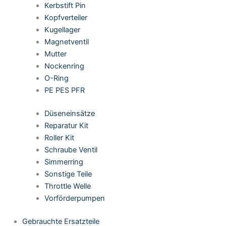
Kerbstift Pin
Kopfverteiler
Kugellager
Magnetventil
Mutter
Nockenring
O-Ring
PE PES PFR
Düseneinsätze
Reparatur Kit
Roller Kit
Schraube Ventil
Simmerring
Sonstige Teile
Throttle Welle
Vorförderpumpen
Gebrauchte Ersatzteile