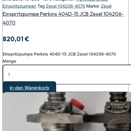
Einspritzpumpen
Tag
Zexel 104206-4070
Marke:
Zexel
Einspritzpumpe Perkins 404D-15 JCB Zexel 104206-
4070
820,01
€
Einspritzpumpe Perkins 404D-15 JCB Zexel 104206-4070
Menge
In den Warenkorb