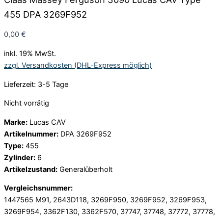
455 DPA 3269F952
0,00
€
inkl. 19% MwSt.
zzgl. Versandkosten (DHL-Express möglich)
Lieferzeit: 3-5 Tage
Nicht vorrätig
Marke:
Lucas CAV
Artikelnummer:
DPA 3269F952
Type:
455
Zylinder:
6
Artikelzustand:
Generalüberholt
Vergleichsnummer:
1447565 M91, 2643D118, 3269F950, 3269F952, 3269F953,
3269F954, 3362F130, 3362F570, 37747, 37748, 37772, 37778,