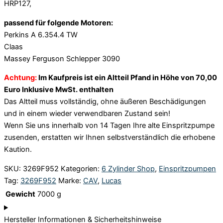
HRP127,
passend für folgende Motoren:
Perkins A 6.354.4 TW
Claas
Massey Ferguson Schlepper 3090
Achtung:
Im Kaufpreis ist ein Altteil Pfand in Höhe von 70,00
Euro Inklusive MwSt. enthalten
Das Altteil muss vollständig, ohne äußeren Beschädigungen
und in einem wieder verwendbaren Zustand sein!
Wenn Sie uns innerhalb von 14 Tagen Ihre alte Einspritzpumpe
zusenden, erstatten wir Ihnen selbstverständlich die erhobene
Kaution.
SKU:
3269F952
Kategorien:
6 Zylinder Shop
,
Einspritzpumpen
Tag:
3269F952
Marke:
CAV
,
Lucas
Gewicht
7000 g
Hersteller Informationen & Sicherheitshinweise