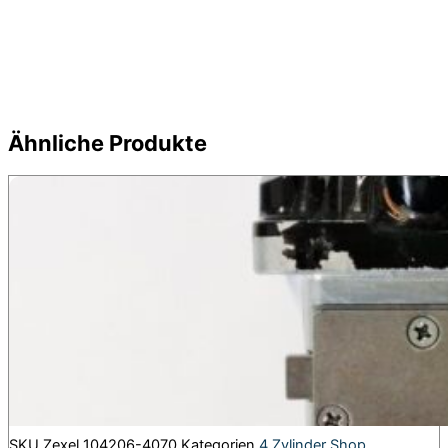
Ähnliche Produkte
SKU
Zexel 104206-4070
Kategorien
4 Zylinder Shop
,