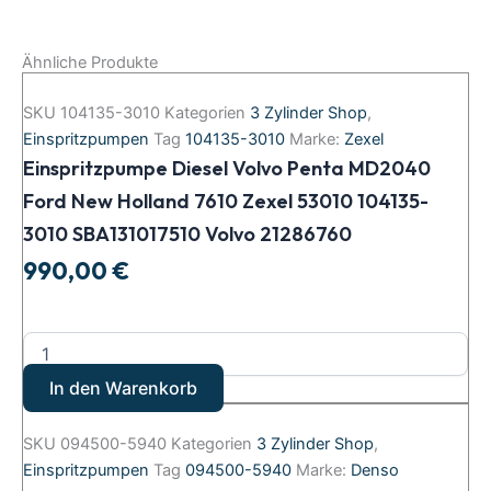
Ähnliche Produkte
SKU
104135-3010
Kategorien
3 Zylinder Shop
,
Einspritzpumpen
Tag
104135-3010
Marke:
Zexel
Einspritzpumpe Diesel Volvo Penta MD2040
Ford New Holland 7610 Zexel 53010 104135-
3010 SBA131017510 Volvo 21286760
990,00
€
In den Warenkorb
SKU
094500-5940
Kategorien
3 Zylinder Shop
,
Einspritzpumpen
Tag
094500-5940
Marke:
Denso