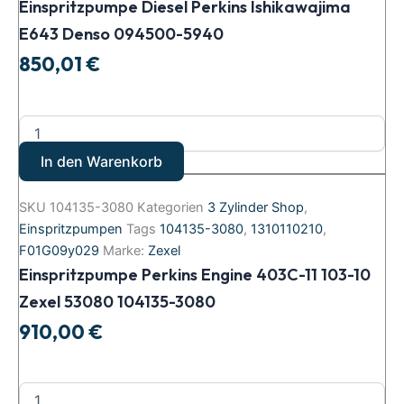
Einspritzpumpe Diesel Perkins Ishikawajima
E643 Denso 094500-5940
850,01
€
In den Warenkorb
SKU
104135-3080
Kategorien
3 Zylinder Shop
,
Einspritzpumpen
Tags
104135-3080
,
1310110210
,
F01G09y029
Marke:
Zexel
Einspritzpumpe Perkins Engine 403C-11 103-10
Zexel 53080 104135-3080
910,00
€