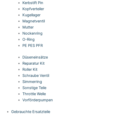
Kerbstift Pin
Kopfverteiler
Kugellager
Magnetventil
Mutter
Nockenring
O-Ring
PE PES PFR
Düseneinsätze
Reparatur Kit
Roller Kit
Schraube Ventil
Simmerring
Sonstige Teile
Throttle Welle
Vorförderpumpen
Gebrauchte Ersatzteile