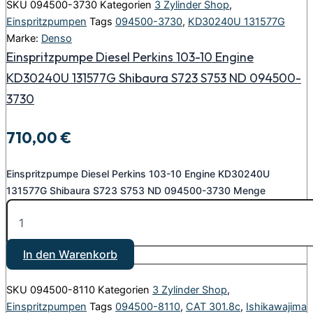
SKU
094500-3730
Kategorien
3 Zylinder Shop
,
Einspritzpumpen
Tags
094500-3730
,
KD30240U 131577G
Marke:
Denso
Einspritzpumpe Diesel Perkins 103-10 Engine
KD30240U 131577G Shibaura S723 S753 ND 094500-
3730
710,00
€
Einspritzpumpe Diesel Perkins 103-10 Engine KD30240U
131577G Shibaura S723 S753 ND 094500-3730 Menge
In den Warenkorb
SKU
094500-8110
Kategorien
3 Zylinder Shop
,
Einspritzpumpen
Tags
094500-8110
,
CAT 301.8c
,
Ishikawajima