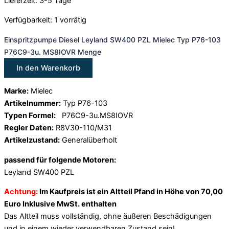
Lieferzeit: 3-5 Tage
Verfügbarkeit:
1 vorrätig
Einspritzpumpe Diesel Leyland SW400 PZL Mielec Typ P76-103
P76C9-3u. MS8IOVR Menge
In den Warenkorb
Marke:
Mielec
Artikelnummer:
Typ P76-103
Typen Formel:
P76C9-3u.MS8IOVR
Regler Daten:
R8V30-110/M31
Artikelzustand:
Generalüberholt
passend für folgende Motoren:
Leyland SW400 PZL
Achtung:
Im Kaufpreis ist ein Altteil Pfand in Höhe von 70,00
Euro Inklusive MwSt. enthalten
Das Altteil muss vollständig, ohne äußeren Beschädigungen
und in einem wieder verwendbaren Zustand sein!