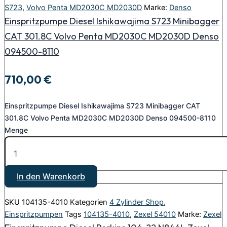
S723
,
Volvo Penta MD2030C MD2030D
Marke:
Denso
Einspritzpumpe Diesel Ishikawajima S723 Minibagger
CAT 301.8C Volvo Penta MD2030C MD2030D Denso
094500-8110
710,00
€
Einspritzpumpe Diesel Ishikawajima S723 Minibagger CAT
301.8C Volvo Penta MD2030C MD2030D Denso 094500-8110
Menge
In den Warenkorb
SKU
104135-4010
Kategorien
4 Zylinder Shop
,
Einspritzpumpen
Tags
104135-4010
,
Zexel 54010
Marke:
Zexel