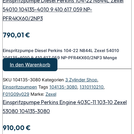
Einspritzpumpe Diesel Perkins 104-22 N844L Zexel
54010 104135-4010 9 410 617 059 NP-
PFR4KX60/2NP3
790,01
€
Einspritzpumpe Diesel Perkins 104-22 N844L Zexel 54010
104135-4010 9 410 617 059 NP-PFR4KX60/2NP3 Menge
In den Warenkorb
SKU
104135-3080
Kategorien
3 Zylinder Shop
,
Einspritzpumpen
Tags
104135-3080
,
1310110210
,
F01G09y029
Marke:
Zexel
Einspritzpumpe Perkins Engine 403C-11 103-10 Zexel
53080 104135-3080
910,00
€