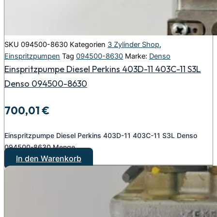
SKU
094500-8630
Kategorien
3 Zylinder Shop
,
Einspritzpumpen
Tag
094500-8630
Marke:
Denso
Einspritzpumpe Diesel Perkins 403D-11 403C-11 S3L
Denso 094500-8630
700,01
€
Einspritzpumpe Diesel Perkins 403D-11 403C-11 S3L Denso
094500-8630 Menge
In den Warenkorb