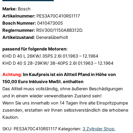
Marke:
Bosch
Artikelnummer:
PES3A70C410RS1117
Bosch Nummer:
0410473005
Reglernummer:
RSV300/1150A8B312D.
Artikelzustand:
Generalüberholt
passend für folgende Motoren:
KHD D 40 L 26KW/ 35PS 2.6l 01.1963 – 12.1964
KHD D 40 S 28-29KW/ 38-40PS 2.6l 01.1963 – 12.1964
Achtung:
Im Kaufpreis ist ein Altteil Pfand in Höhe von
150,00 Euro Inklusive MwSt. enthalten
Das Altteil muss vollständig, ohne äußeren Beschädigungen
und in einem wieder verwendbaren Zustand sein!
Wenn Sie uns innerhalb von 14 Tagen Ihre alte Einspritzpumpe
zusenden, erstatten wir Ihnen selbstverständlich die erhobene
Kaution.
SKU:
PES3A70C410RS1117
Kategorien:
3 Zylinder Shop
,