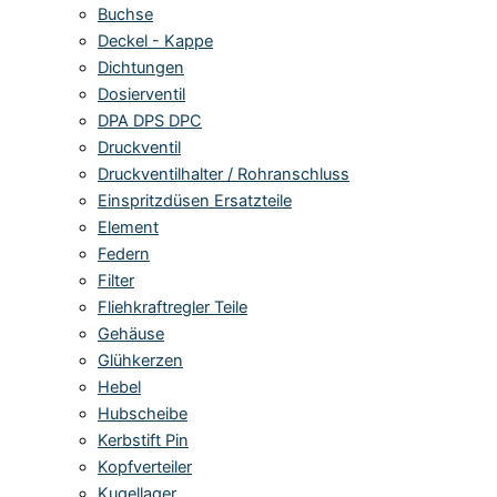
Buchse
Deckel - Kappe
Dichtungen
Dosierventil
DPA DPS DPC
Druckventil
Druckventilhalter / Rohranschluss
Einspritzdüsen Ersatzteile
Element
Federn
Filter
Fliehkraftregler Teile
Gehäuse
Glühkerzen
Hebel
Hubscheibe
Kerbstift Pin
Kopfverteiler
Kugellager