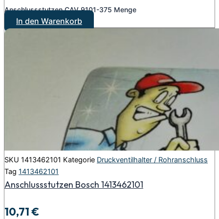
Anschlussstutzen CAV 9101-375 Menge
In den Warenkorb
SKU
1413462101
Kategorie
Druckventilhalter / Rohranschluss
Tag
1413462101
Anschlussstutzen Bosch 1413462101
10,71
€