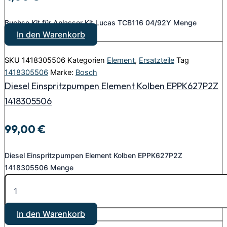
Buchse Kit für Anlasser Kit Lucas TCB116 04/92Y Menge
In den Warenkorb
SKU
1418305506
Kategorien
Element
,
Ersatzteile
Tag
1418305506
Marke:
Bosch
Diesel Einspritzpumpen Element Kolben EPPK627P2Z
1418305506
99,00
€
Diesel Einspritzpumpen Element Kolben EPPK627P2Z
1418305506 Menge
In den Warenkorb