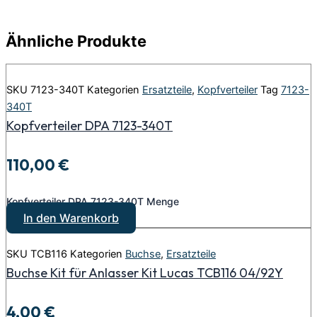
Ähnliche Produkte
SKU
7123-340T
Kategorien
Ersatzteile
,
Kopfverteiler
Tag
7123-
340T
Kopfverteiler DPA 7123-340T
110,00
€
Kopfverteiler DPA 7123-340T Menge
In den Warenkorb
SKU
TCB116
Kategorien
Buchse
,
Ersatzteile
Buchse Kit für Anlasser Kit Lucas TCB116 04/92Y
4,00
€