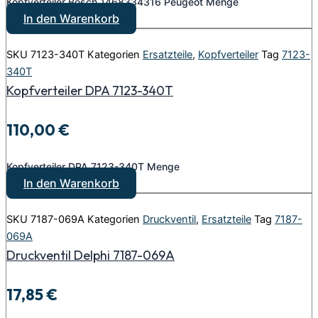
Kopfverteiler Bosch 1468334316 Peugeot Menge
In den Warenkorb
SKU
7123-340T
Kategorien
Ersatzteile
,
Kopfverteiler
Tag
7123-
340T
Kopfverteiler DPA 7123-340T
110,00
€
Kopfverteiler DPA 7123-340T Menge
In den Warenkorb
SKU
7187-069A
Kategorien
Druckventil
,
Ersatzteile
Tag
7187-
069A
Druckventil Delphi 7187-069A
17,85
€