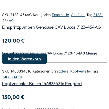
SKU
7123-454AG
Kategorien
Ersatzteile
,
Gehäuse
Tag
7123-
454AG
Einspritzpumpen Gehäuse CAV Lucas 7123-454AG
120,00
€
Einspritzpumpen Gehäuse CAV Lucas 7123-454AG Menge
In den Warenkorb
SKU
1468334316
Kategorien
Ersatzteile
,
Kopfverteiler
Tag
1468334316
Kopfverteiler Bosch 1468334316 Peugeot
150,00
€