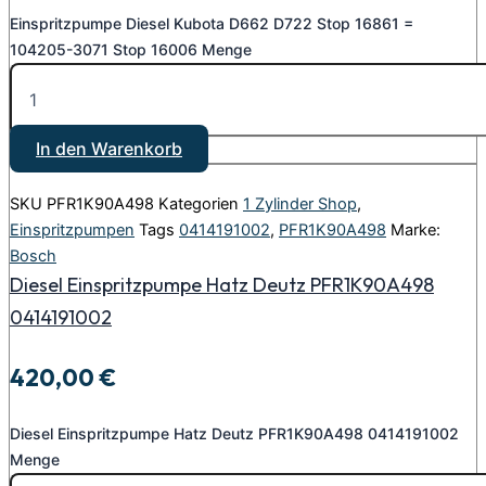
Einspritzpumpe Diesel Kubota D662 D722 Stop 16861 =
104205-3071 Stop 16006 Menge
In den Warenkorb
SKU
PFR1K90A498
Kategorien
1 Zylinder Shop
,
Einspritzpumpen
Tags
0414191002
,
PFR1K90A498
Marke:
Bosch
Diesel Einspritzpumpe Hatz Deutz PFR1K90A498
0414191002
420,00
€
Diesel Einspritzpumpe Hatz Deutz PFR1K90A498 0414191002
Menge