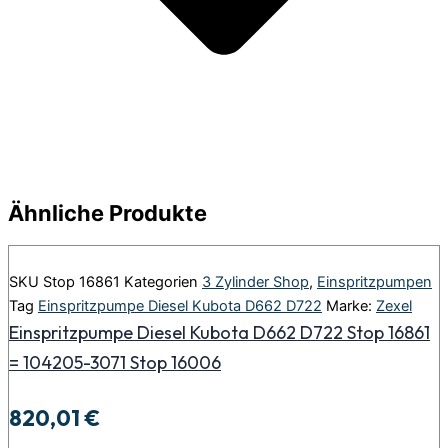
Ähnliche Produkte
SKU
Stop 16861
Kategorien
3 Zylinder Shop
,
Einspritzpumpen
Tag
Einspritzpumpe Diesel Kubota D662 D722
Marke:
Zexel
Einspritzpumpe Diesel Kubota D662 D722 Stop 16861
= 104205-3071 Stop 16006
820,01
€