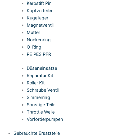
Kerbstift Pin
Kopfverteiler
Kugellager
Magnetventil
Mutter
Nockenring
O-Ring
PE PES PFR
Düseneinsätze
Reparatur Kit
Roller Kit
Schraube Ventil
Simmerring
Sonstige Teile
Throttle Welle
Vorförderpumpen
Gebrauchte Ersatzteile