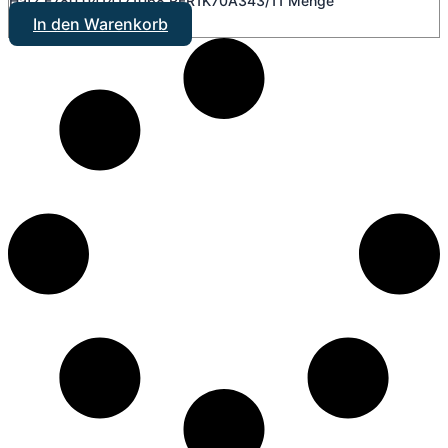
Hatz E780 0414171068 PFR1K70A343/11 Menge
In den Warenkorb