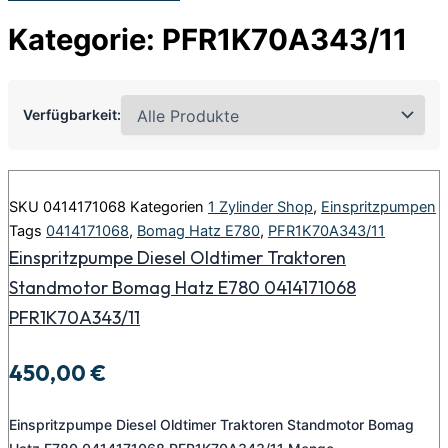
Kategorie: PFR1K70A343/11
Verfügbarkeit:
SKU
0414171068
Kategorien
1 Zylinder Shop
,
Einspritzpumpen
Tags
0414171068
,
Bomag Hatz E780
,
PFR1K70A343/11
Einspritzpumpe Diesel Oldtimer Traktoren
Standmotor Bomag Hatz E780 0414171068
PFR1K70A343/11
450,00
€
Einspritzpumpe Diesel Oldtimer Traktoren Standmotor Bomag