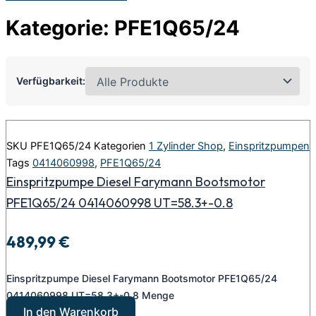
Kategorie: PFE1Q65/24
Verfügbarkeit:
SKU
PFE1Q65/24
Kategorien
1 Zylinder Shop
,
Einspritzpumpen
Tags
0414060998
,
PFE1Q65/24
Einspritzpumpe Diesel Farymann Bootsmotor
PFE1Q65/24 0414060998 UT=58.3+-0.8
489,99
€
Einspritzpumpe Diesel Farymann Bootsmotor PFE1Q65/24
0414060998 UT=58.3+-0.8 Menge
In den Warenkorb