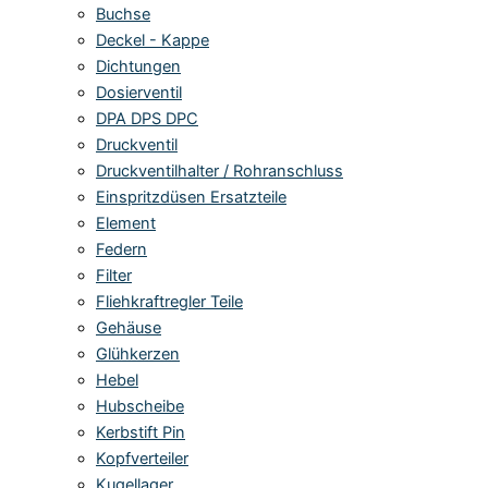
Buchse
Deckel - Kappe
Dichtungen
Dosierventil
DPA DPS DPC
Druckventil
Druckventilhalter / Rohranschluss
Einspritzdüsen Ersatzteile
Element
Federn
Filter
Fliehkraftregler Teile
Gehäuse
Glühkerzen
Hebel
Hubscheibe
Kerbstift Pin
Kopfverteiler
Kugellager