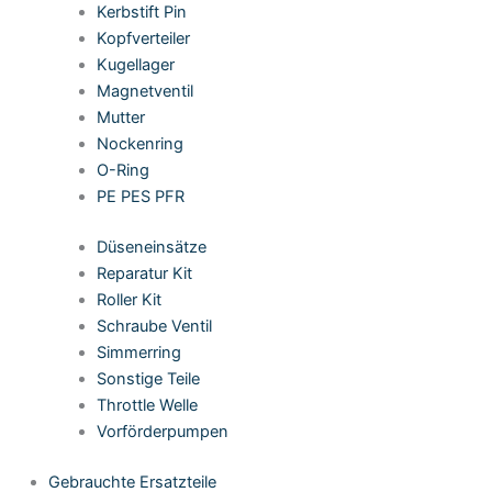
Kerbstift Pin
Kopfverteiler
Kugellager
Magnetventil
Mutter
Nockenring
O-Ring
PE PES PFR
Düseneinsätze
Reparatur Kit
Roller Kit
Schraube Ventil
Simmerring
Sonstige Teile
Throttle Welle
Vorförderpumpen
Gebrauchte Ersatzteile