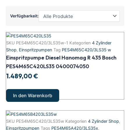
Verfügbarkeit:
Einspritzpumpe
Diesel
SKU
PES4M65C420/3LS35w-1
Kategorien
4 Zylinder
Hanomag R
Shop
,
Einspritzpumpen
Tag
PES4M65C420/3LS35 w
435
Einspritzpumpe Diesel Hanomag R 435 Bosch
Bosch
PES4M65C420LS35
PES4M65C420LS35 0400074050
0400074050
1.489,00
€
Menge
In den Warenkorb
Einspritzpumpe
Diesel
SKU
PES4M65C420/3LS35w
Kategorien
4 Zylinder Shop
,
MC
Einspritzpumpen
Tags
PES4M65A420/3LS35x
,