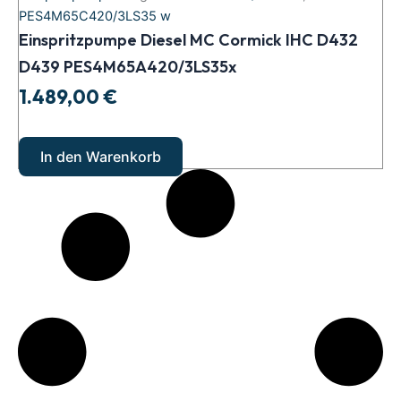
Cormick
PES4M65C420/3LS35 w
IHC
D432
Einspritzpumpe Diesel MC Cormick IHC D432
D439
D439 PES4M65A420/3LS35x
PES4M65A420/3LS35x
Menge
1.489,00
€
In den Warenkorb