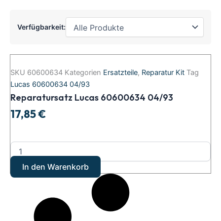
Verfügbarkeit:
Reparatursatz
Lucas
SKU
60600634
Kategorien
Ersatzteile
,
Reparatur Kit
Tag
60600634
Lucas 60600634 04/93
04/93
Reparatursatz Lucas 60600634 04/93
Menge
17,85
€
In den Warenkorb