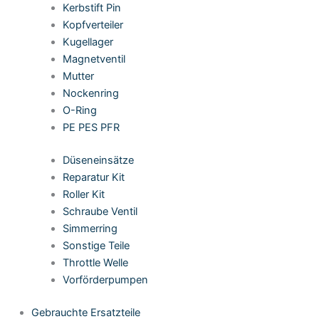
Kerbstift Pin
Kopfverteiler
Kugellager
Magnetventil
Mutter
Nockenring
O-Ring
PE PES PFR
Düseneinsätze
Reparatur Kit
Roller Kit
Schraube Ventil
Simmerring
Sonstige Teile
Throttle Welle
Vorförderpumpen
Gebrauchte Ersatzteile