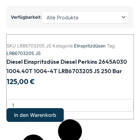
Verfügbarkeit:
Diesel
Einspritzdüse
SKU
LRB6703205 JS
Kategorie
Einspritzdüsen
Tag
Diesel
LRB6703205 JS
Perkins
Diesel Einspritzdüse Diesel Perkins 2645A030
2645A030
1004.40T
1004.40T 1004-4T LRB6703205 JS 250 Bar
1004-
125,00
€
4T
LRB6703205
JS
250
Bar
Menge
In den Warenkorb