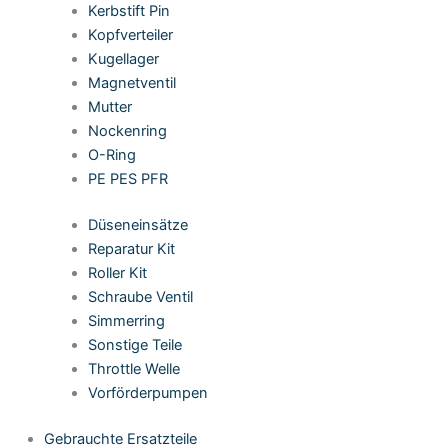
Kerbstift Pin
Kopfverteiler
Kugellager
Magnetventil
Mutter
Nockenring
O-Ring
PE PES PFR
Düseneinsätze
Reparatur Kit
Roller Kit
Schraube Ventil
Simmerring
Sonstige Teile
Throttle Welle
Vorförderpumpen
Gebrauchte Ersatzteile