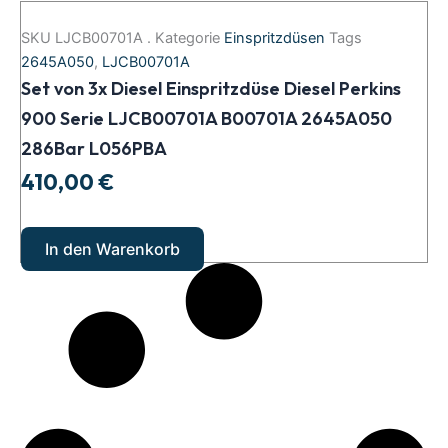
Set
von
SKU
LJCB00701A .
Kategorie
Einspritzdüsen
Tags
3x
2645A050
,
LJCB00701A
Diesel
Set von 3x Diesel Einspritzdüse Diesel Perkins
Einspritzdüse
Diesel
900 Serie LJCB00701A B00701A 2645A050
Perkins
286Bar L056PBA
900
Serie
410,00
€
LJCB00701A
B00701A
2645A050
In den Warenkorb
286Bar
L056PBA
Menge