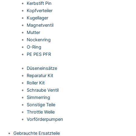
Kerbstift Pin
Kopfverteiler
Kugellager
Magnetventil
Mutter
Nockenring
O-Ring
PE PES PFR
Düseneinsätze
Reparatur Kit
Roller Kit
Schraube Ventil
Simmerring
Sonstige Teile
Throttle Welle
Vorförderpumpen
Gebrauchte Ersatzteile