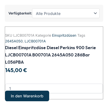
Verfügbarkeit:
Diesel
Einspritzdüse
SKU
LJCB00701A
Kategorie
Einspritzdüsen
Tags
Diesel
2645A050
,
LJCB00701A
Perkins
Diesel Einspritzdüse Diesel Perkins 900 Serie
900
Serie
LJCB00701A B00701A 2645A050 286Bar
LJCB00701A
L056PBA
B00701A
2645A050
145,00
€
286Bar
L056PBA
Menge
In den Warenkorb