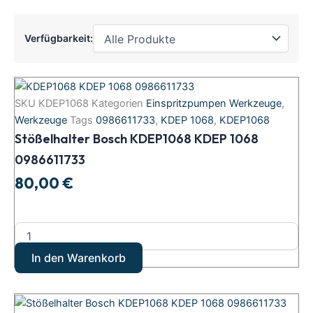
Verfügbarkeit:
Stößelhalter
Bosch
SKU
KDEP1068
Kategorien
Einspritzpumpen Werkzeuge
,
KDEP1068
Werkzeuge
Tags
0986611733
,
KDEP 1068
,
KDEP1068
KDEP
Stößelhalter Bosch KDEP1068 KDEP 1068
1068
0986611733
0986611733
Menge
80,00
€
In den Warenkorb
Stößelhalter