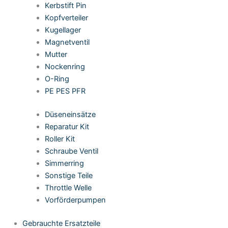
Kerbstift Pin
Kopfverteiler
Kugellager
Magnetventil
Mutter
Nockenring
O-Ring
PE PES PFR
Düseneinsätze
Reparatur Kit
Roller Kit
Schraube Ventil
Simmerring
Sonstige Teile
Throttle Welle
Vorförderpumpen
Gebrauchte Ersatzteile