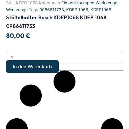
Bosch
SKU
KDEP 1068
Kategorien
Einspritzpumpen Werkzeuge
,
KDEP1068
Werkzeuge
Tags
0986611733
,
KDEP 1068
,
KDEP1068
KDEP
Stößelhalter Bosch KDEP1068 KDEP 1068
1068
0986611733
0986611733
Menge
80,00
€
In den Warenkorb