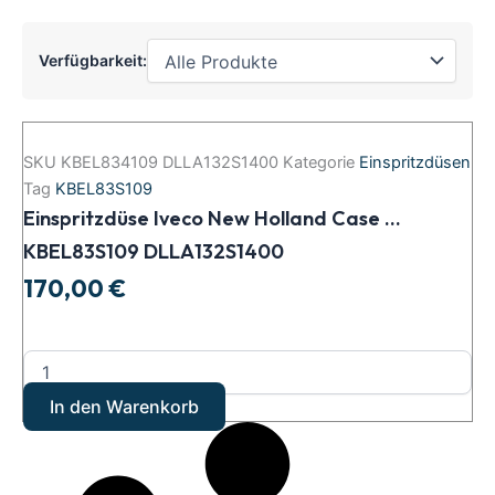
Verfügbarkeit:
Einspritzdüse
Iveco
SKU
KBEL834109 DLLA132S1400
Kategorie
Einspritzdüsen
New
Tag
KBEL83S109
Holland
Einspritzdüse Iveco New Holland Case …
Case
...
KBEL83S109 DLLA132S1400
KBEL83S109
170,00
€
DLLA132S1400
Menge
In den Warenkorb