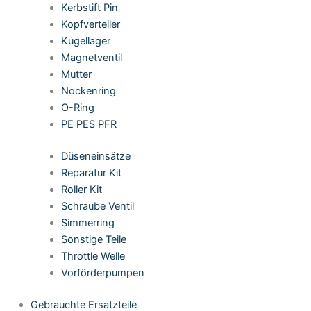
Kerbstift Pin
Kopfverteiler
Kugellager
Magnetventil
Mutter
Nockenring
O-Ring
PE PES PFR
Düseneinsätze
Reparatur Kit
Roller Kit
Schraube Ventil
Simmerring
Sonstige Teile
Throttle Welle
Vorförderpumpen
Gebrauchte Ersatzteile