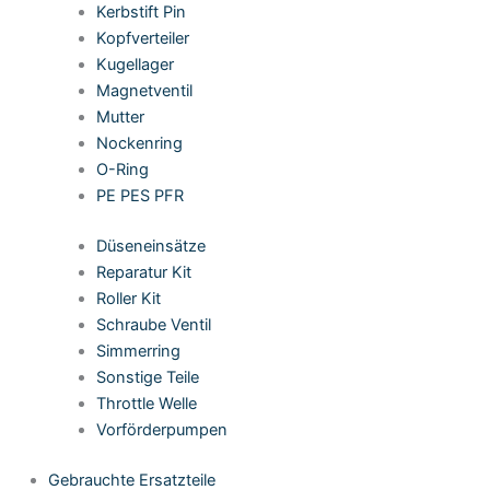
Kerbstift Pin
Kopfverteiler
Kugellager
Magnetventil
Mutter
Nockenring
O-Ring
PE PES PFR
Düseneinsätze
Reparatur Kit
Roller Kit
Schraube Ventil
Simmerring
Sonstige Teile
Throttle Welle
Vorförderpumpen
Gebrauchte Ersatzteile