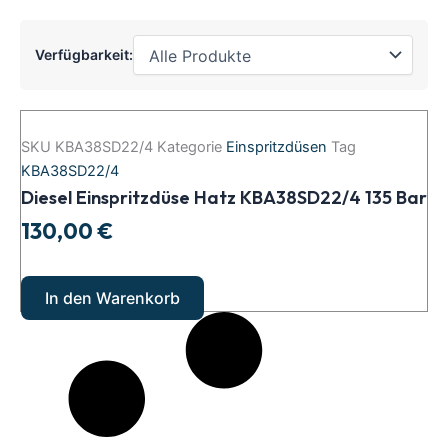
Verfügbarkeit:
Diesel
Einspritzdüse
SKU
KBA38SD22/4
Kategorie
Einspritzdüsen
Tag
Hatz
KBA38SD22/4
KBA38SD22/4
Diesel Einspritzdüse Hatz KBA38SD22/4 135 Bar
135
Bar
130,00
€
Menge
In den Warenkorb