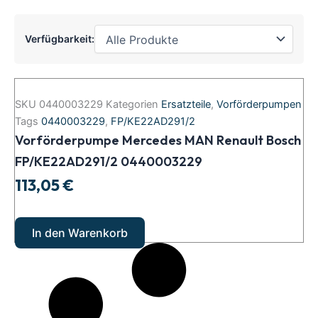
Verfügbarkeit:
Vorförderpumpe
Mercedes
SKU
0440003229
Kategorien
Ersatzteile
,
Vorförderpumpen
MAN
Tags
0440003229
,
FP/KE22AD291/2
Renault
Vorförderpumpe Mercedes MAN Renault Bosch
Bosch
FP/KE22AD291/2
FP/KE22AD291/2 0440003229
0440003229
113,05
€
Menge
In den Warenkorb