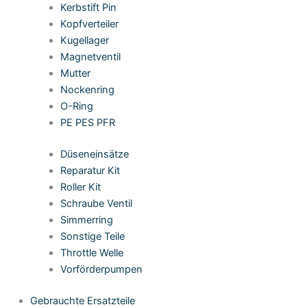
Kerbstift Pin
Kopfverteiler
Kugellager
Magnetventil
Mutter
Nockenring
O-Ring
PE PES PFR
Düseneinsätze
Reparatur Kit
Roller Kit
Schraube Ventil
Simmerring
Sonstige Teile
Throttle Welle
Vorförderpumpen
Gebrauchte Ersatzteile