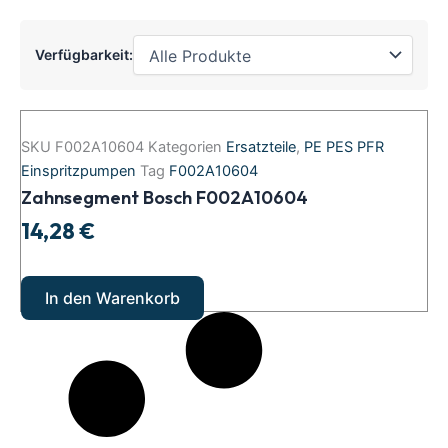
Verfügbarkeit:
Zahnsegment
Bosch
SKU
F002A10604
Kategorien
Ersatzteile
,
PE PES PFR
F002A10604
Einspritzpumpen
Tag
F002A10604
Menge
Zahnsegment Bosch F002A10604
14,28
€
In den Warenkorb