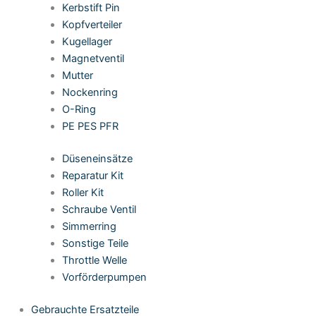
Kerbstift Pin
Kopfverteiler
Kugellager
Magnetventil
Mutter
Nockenring
O-Ring
PE PES PFR
Düseneinsätze
Reparatur Kit
Roller Kit
Schraube Ventil
Simmerring
Sonstige Teile
Throttle Welle
Vorförderpumpen
Gebrauchte Ersatzteile