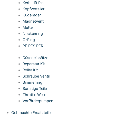
Kerbstift Pin
Kopfverteiler
Kugellager
Magnetventil
Mutter
Nockenring
O-Ring
PE PES PFR
Düseneinsätze
Reparatur Kit
Roller Kit
Schraube Ventil
Simmerring
Sonstige Teile
Throttle Welle
Vorförderpumpen
Gebrauchte Ersatzteile