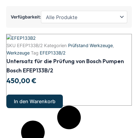
Verfügbarkeit:
Untersatz
für
SKU
EFEP133B/2
Kategorien
Prüfstand Werkzeuge
,
die
Werkzeuge
Tag
EFEP133B/2
Prüfung
Untersatz für die Prüfung von Bosch Pumpen
von
Bosch
Bosch EFEP133B/2
Pumpen
450,00
€
Bosch
EFEP133B/2
Menge
In den Warenkorb