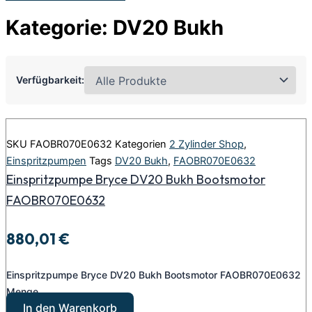
Kategorie: DV20 Bukh
Verfügbarkeit:
SKU
FAOBR070E0632
Kategorien
2 Zylinder Shop
,
Einspritzpumpen
Tags
DV20 Bukh
,
FAOBR070E0632
Einspritzpumpe Bryce DV20 Bukh Bootsmotor
FAOBR070E0632
880,01
€
Einspritzpumpe Bryce DV20 Bukh Bootsmotor FAOBR070E0632
Menge
In den Warenkorb