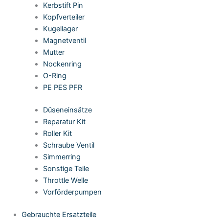
Kerbstift Pin
Kopfverteiler
Kugellager
Magnetventil
Mutter
Nockenring
O-Ring
PE PES PFR
Düseneinsätze
Reparatur Kit
Roller Kit
Schraube Ventil
Simmerring
Sonstige Teile
Throttle Welle
Vorförderpumpen
Gebrauchte Ersatzteile