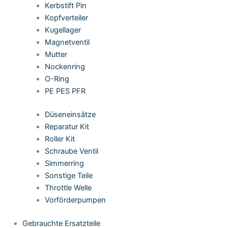
Kerbstift Pin
Kopfverteiler
Kugellager
Magnetventil
Mutter
Nockenring
O-Ring
PE PES PFR
Düseneinsätze
Reparatur Kit
Roller Kit
Schraube Ventil
Simmerring
Sonstige Teile
Throttle Welle
Vorförderpumpen
Gebrauchte Ersatzteile