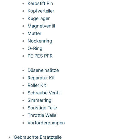
Kerbstift Pin
Kopfverteiler
Kugellager
Magnetventil
Mutter
Nockenring
O-Ring
PE PES PFR
Düseneinsätze
Reparatur Kit
Roller Kit
Schraube Ventil
Simmerring
Sonstige Teile
Throttle Welle
Vorförderpumpen
Gebrauchte Ersatzteile