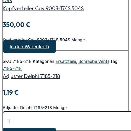
174S
Kopfverteiler Cav 9003-174S 504S
350,00
€
Kopfverteiler Cav 9003-174S 504S Menge
In den Warenkorb
SKU
7185-218
Kategorien
Ersatzteile
,
Schraube Ventil
Tag
7185-218
Adjuster Delphi 7185-218
1,19
€
Adjuster Delphi 7185-218 Menge