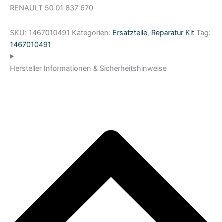
RENAULT 50 01 837 670
SKU:
1467010491
Kategorien:
Ersatzteile
,
Reparatur Kit
Tag:
1467010491
Hersteller Informationen & Sicherheitshinweise