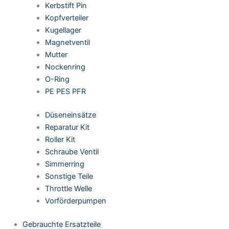
Kerbstift Pin
Kopfverteiler
Kugellager
Magnetventil
Mutter
Nockenring
O-Ring
PE PES PFR
Düseneinsätze
Reparatur Kit
Roller Kit
Schraube Ventil
Simmerring
Sonstige Teile
Throttle Welle
Vorförderpumpen
Gebrauchte Ersatzteile