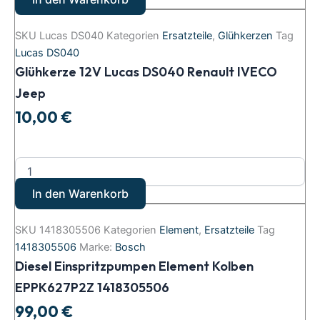
SKU
Lucas DS040
Kategorien
Ersatzteile
,
Glühkerzen
Tag
Lucas DS040
Glühkerze 12V Lucas DS040 Renault IVECO
Jeep
10,00
€
In den Warenkorb
SKU
1418305506
Kategorien
Element
,
Ersatzteile
Tag
1418305506
Marke:
Bosch
Diesel Einspritzpumpen Element Kolben
EPPK627P2Z 1418305506
99,00
€