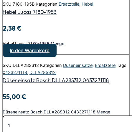
SKU
7180-195B
Kategorien
Ersatzteile
,
Hebel
Hebel Lucas 7180-195B
2,38
€
Hebel Lucas 7180-195B Menge
In den Warenkorb
SKU
DLLA28S312
Kategorien
Düseneinsätze
,
Ersatzteile
Tags
0433271118
,
DLLA28S312
Düseneinsatz Bosch DLLA28S312 0433271118
55,00
€
Düseneinsatz Bosch DLLA28S312 0433271118 Menge