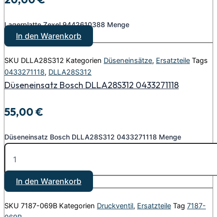
Lagerplatte Zexel 9442610388 Menge
In den Warenkorb
SKU
DLLA28S312
Kategorien
Düseneinsätze
,
Ersatzteile
Tags
0433271118
,
DLLA28S312
Düseneinsatz Bosch DLLA28S312 0433271118
55,00
€
Düseneinsatz Bosch DLLA28S312 0433271118 Menge
In den Warenkorb
SKU
7187-069B
Kategorien
Druckventil
,
Ersatzteile
Tag
7187-