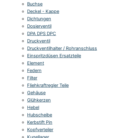
Buchse
Deckel - Kappe
Dichtungen
Dosierventil
DPA DPS DPC
Druckventil
Druckventilhalter / Rohranschluss
Einspritzdüsen Ersatzteile
Element
Federn
Filter
Fliehkraftregler Teile
Gehäuse
Glühkerzen
Hebel
Hubscheibe
Kerbstift Pin
Kopfverteiler
Kugellager