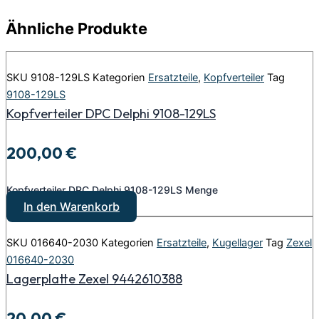
Ähnliche Produkte
SKU
9108-129LS
Kategorien
Ersatzteile
,
Kopfverteiler
Tag
9108-129LS
Kopfverteiler DPC Delphi 9108-129LS
200,00
€
Kopfverteiler DPC Delphi 9108-129LS Menge
In den Warenkorb
SKU
016640-2030
Kategorien
Ersatzteile
,
Kugellager
Tag
Zexel
016640-2030
Lagerplatte Zexel 9442610388
20,00
€