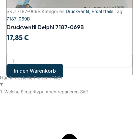
SKU
7187-069B
Kategorien
Druckventil
,
Ersatzteile
Tag
7187-069B
Druckventil Delphi 7187-069B
17,85
€
In den Warenkorb
Häufig gestellte Fragen (FAQ)
1. Welche Einspritzpumpen reparieren Sie?