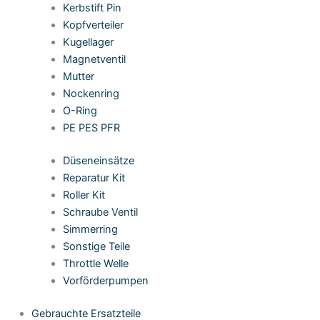
Kerbstift Pin
Kopfverteiler
Kugellager
Magnetventil
Mutter
Nockenring
O-Ring
PE PES PFR
Düseneinsätze
Reparatur Kit
Roller Kit
Schraube Ventil
Simmerring
Sonstige Teile
Throttle Welle
Vorförderpumpen
Gebrauchte Ersatzteile