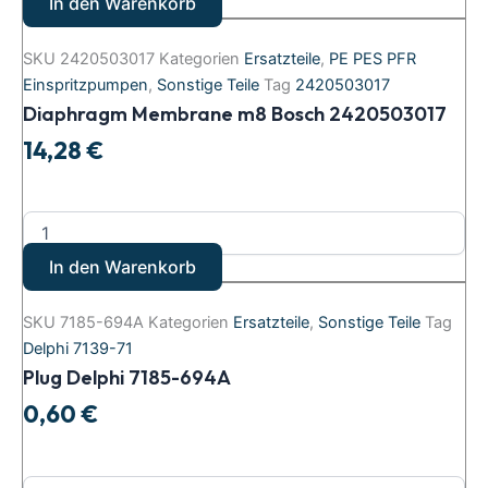
In den Warenkorb
SKU
2420503017
Kategorien
Ersatzteile
,
PE PES PFR
Einspritzpumpen
,
Sonstige Teile
Tag
2420503017
Diaphragm Membrane m8 Bosch 2420503017
14,28
€
In den Warenkorb
SKU
7185-694A
Kategorien
Ersatzteile
,
Sonstige Teile
Tag
Delphi 7139-71
Plug Delphi 7185-694A
0,60
€