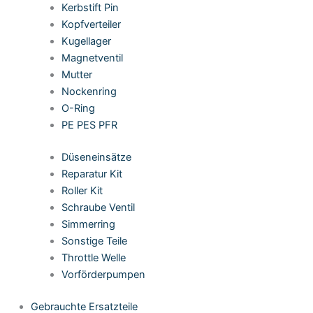
Kerbstift Pin
Kopfverteiler
Kugellager
Magnetventil
Mutter
Nockenring
O-Ring
PE PES PFR
Düseneinsätze
Reparatur Kit
Roller Kit
Schraube Ventil
Simmerring
Sonstige Teile
Throttle Welle
Vorförderpumpen
Gebrauchte Ersatzteile