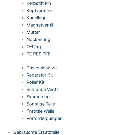
Kerbstift Pin
Kopfverteiler
Kugellager
Magnetventil
Mutter
Nockenring
O-Ring
PE PES PFR
Düseneinsätze
Reparatur Kit
Roller Kit
Schraube Ventil
Simmerring
Sonstige Teile
Throttle Welle
Vorförderpumpen
Gebrauchte Ersatzteile