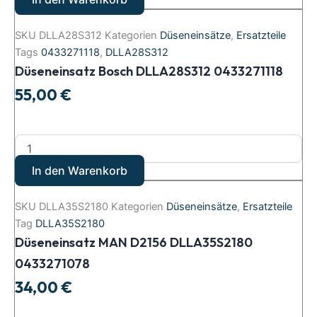
SKU
DLLA28S312
Kategorien
Düseneinsätze
,
Ersatzteile
Tags
0433271118
,
DLLA28S312
Düseneinsatz Bosch DLLA28S312 0433271118
55,00
€
In den Warenkorb
SKU
DLLA35S2180
Kategorien
Düseneinsätze
,
Ersatzteile
Tag
DLLA35S2180
Düseneinsatz MAN D2156 DLLA35S2180
0433271078
34,00
€