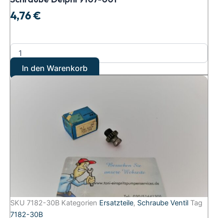
4,76
€
In den Warenkorb
SKU
7182-30B
Kategorien
Ersatzteile
,
Schraube Ventil
Tag
7182-30B