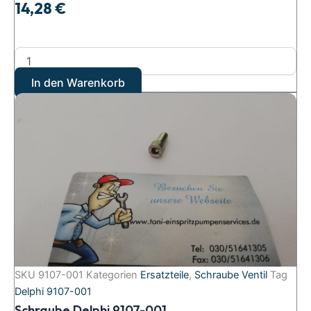
14,28
€
In den Warenkorb
SKU
9107-001
Kategorien
Ersatzteile
,
Schraube Ventil
Tag
Delphi 9107-001
Schraube Delphi 9107-001