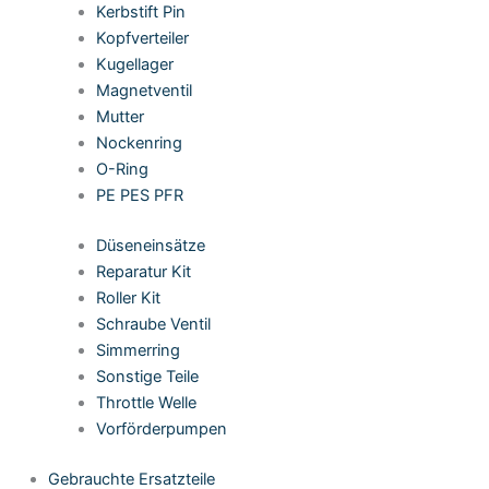
Kerbstift Pin
Kopfverteiler
Kugellager
Magnetventil
Mutter
Nockenring
O-Ring
PE PES PFR
Düseneinsätze
Reparatur Kit
Roller Kit
Schraube Ventil
Simmerring
Sonstige Teile
Throttle Welle
Vorförderpumpen
Gebrauchte Ersatzteile