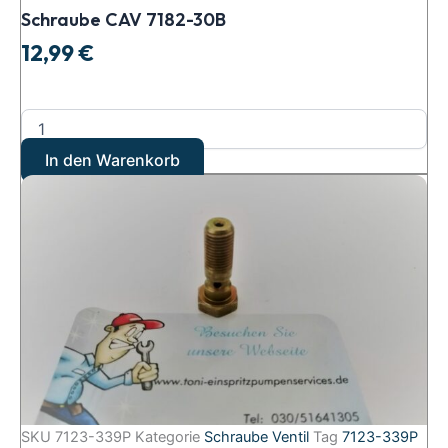
Schraube CAV 7182-30B
12,99
€
In den Warenkorb
SKU
7123-339P
Kategorie
Schraube Ventil
Tag
7123-339P