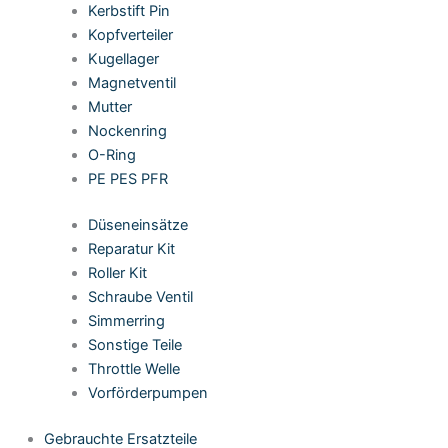
Kerbstift Pin
Kopfverteiler
Kugellager
Magnetventil
Mutter
Nockenring
O-Ring
PE PES PFR
Düseneinsätze
Reparatur Kit
Roller Kit
Schraube Ventil
Simmerring
Sonstige Teile
Throttle Welle
Vorförderpumpen
Gebrauchte Ersatzteile