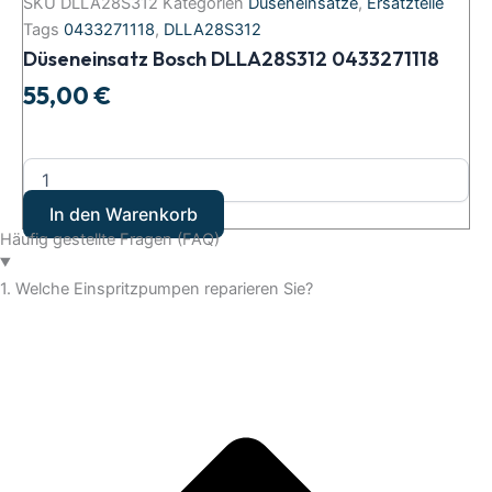
SKU
DLLA28S312
Kategorien
Düseneinsätze
,
Ersatzteile
Tags
0433271118
,
DLLA28S312
Düseneinsatz Bosch DLLA28S312 0433271118
55,00
€
In den Warenkorb
Häufig gestellte Fragen (FAQ)
1. Welche Einspritzpumpen reparieren Sie?