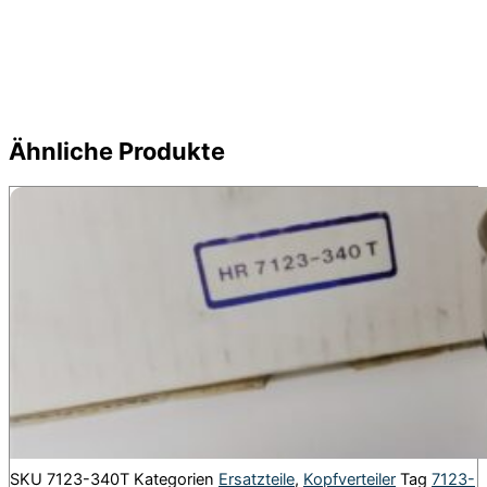
Ähnliche Produkte
SKU
7123-340T
Kategorien
Ersatzteile
,
Kopfverteiler
Tag
7123-