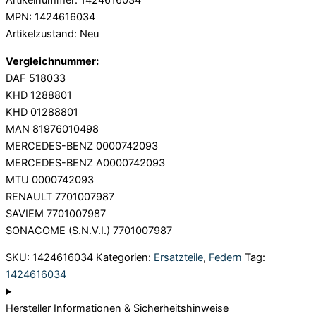
Artikelnummer: 1424616034
MPN: 1424616034
Artikelzustand: Neu
Vergleichnummer:
DAF 518033
KHD 1288801
KHD 01288801
MAN 81976010498
MERCEDES-BENZ 0000742093
MERCEDES-BENZ A0000742093
MTU 0000742093
RENAULT 7701007987
SAVIEM 7701007987
SONACOME (S.N.V.I.) 7701007987
SKU:
1424616034
Kategorien:
Ersatzteile
,
Federn
Tag:
1424616034
Hersteller Informationen & Sicherheitshinweise