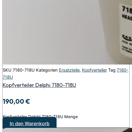
SKU
7180-718U
Kategorien
Ersatzteile
,
Kopfverteiler
Tag
7180-
718U
Kopfverteiler Delphi 7180-718U
190,00
€
Kopfverteiler Delphi 7180-718U Menge
In den Warenkorb