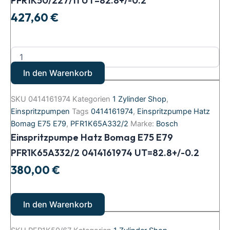
PFR1K50/227/11 UT=82.8+/-0.2
427,60
€
In den Warenkorb
SKU
0414161974
Kategorien
1 Zylinder Shop
,
Einspritzpumpen
Tags
0414161974
,
Einspritzpumpe Hatz
Bomag E75 E79
,
PFR1K65A332/2
Marke:
Bosch
Einspritzpumpe Hatz Bomag E75 E79
PFR1K65A332/2 0414161974 UT=82.8+/-0.2
380,00
€
In den Warenkorb