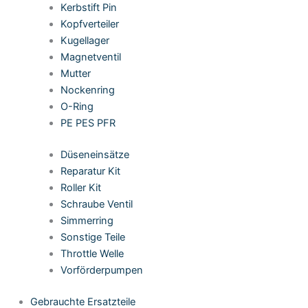
Kerbstift Pin
Kopfverteiler
Kugellager
Magnetventil
Mutter
Nockenring
O-Ring
PE PES PFR
Düseneinsätze
Reparatur Kit
Roller Kit
Schraube Ventil
Simmerring
Sonstige Teile
Throttle Welle
Vorförderpumpen
Gebrauchte Ersatzteile