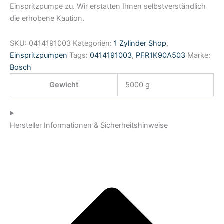
Einspritzpumpe zu. Wir erstatten Ihnen selbstverständlich
die erhobene Kaution.
SKU:
0414191003
Kategorien:
1 Zylinder Shop
,
Einspritzpumpen
Tags:
0414191003
,
PFR1K90A503
Marke:
Bosch
Gewicht
5000 g
Hersteller Informationen & Sicherheitshinweise