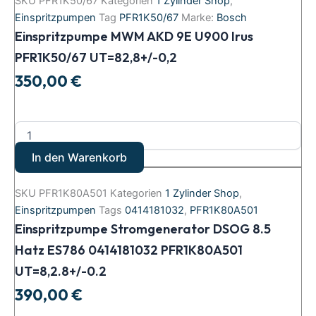
SKU
PFR1K50/67
Kategorien
1 Zylinder Shop
,
Einspritzpumpen
Tag
PFR1K50/67
Marke:
Bosch
Einspritzpumpe MWM AKD 9E U900 Irus
PFR1K50/67 UT=82,8+/-0,2
350,00
€
In den Warenkorb
SKU
PFR1K80A501
Kategorien
1 Zylinder Shop
,
Einspritzpumpen
Tags
0414181032
,
PFR1K80A501
Einspritzpumpe Stromgenerator DSOG 8.5
Hatz ES786 0414181032 PFR1K80A501
UT=8,2.8+/-0.2
390,00
€