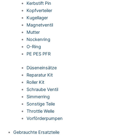
Kerbstift Pin
Kopfverteiler
Kugellager
Magnetventil
Mutter
Nockenring
O-Ring
PE PES PFR
Düseneinsätze
Reparatur Kit
Roller Kit
Schraube Ventil
Simmerring
Sonstige Teile
Throttle Welle
Vorförderpumpen
Gebrauchte Ersatzteile