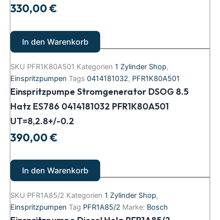
330,00
€
In den Warenkorb
SKU
PFR1K80A501
Kategorien
1 Zylinder Shop
,
Einspritzpumpen
Tags
0414181032
,
PFR1K80A501
Einspritzpumpe Stromgenerator DSOG 8.5
Hatz ES786 0414181032 PFR1K80A501
UT=8,2.8+/-0.2
390,00
€
In den Warenkorb
SKU
PFR1A85/2
Kategorien
1 Zylinder Shop
,
Einspritzpumpen
Tag
PFR1A85/2
Marke:
Bosch