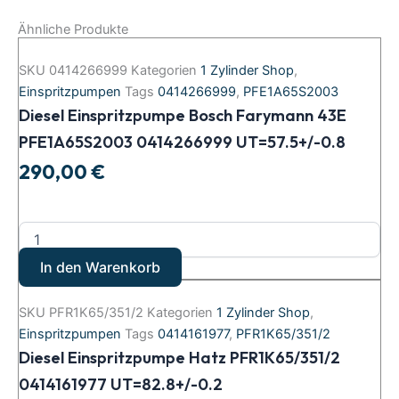
Ähnliche Produkte
SKU
0414266999
Kategorien
1 Zylinder Shop
,
Einspritzpumpen
Tags
0414266999
,
PFE1A65S2003
Diesel Einspritzpumpe Bosch Farymann 43E
PFE1A65S2003 0414266999 UT=57.5+/-0.8
290,00
€
In den Warenkorb
SKU
PFR1K65/351/2
Kategorien
1 Zylinder Shop
,
Einspritzpumpen
Tags
0414161977
,
PFR1K65/351/2
Diesel Einspritzpumpe Hatz PFR1K65/351/2
0414161977 UT=82.8+/-0.2