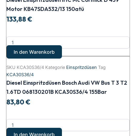
Motor KB47SDA532/13 150atü
133,88
€
In den Warenkorb
SKU
KCA30S36/4
Kategorie
Einspritzdüsen
Tag
KCA30S36/4
Diesel Einspritzdüsen Bosch Audi VW Bus T 3 T2
1.6TD 068130201B KCA30S36/4 155Bar
83,80
€
In den Warenkorb