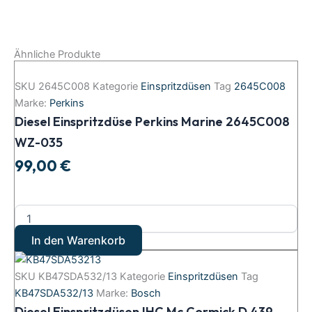
Ähnliche Produkte
SKU
2645C008
Kategorie
Einspritzdüsen
Tag
2645C008
Marke:
Perkins
Diesel Einspritzdüse Perkins Marine 2645C008
WZ-035
99,00
€
In den Warenkorb
SKU
KB47SDA532/13
Kategorie
Einspritzdüsen
Tag
KB47SDA532/13
Marke:
Bosch
Diesel Einspritzdüsen IHC Mc Cormick D 439