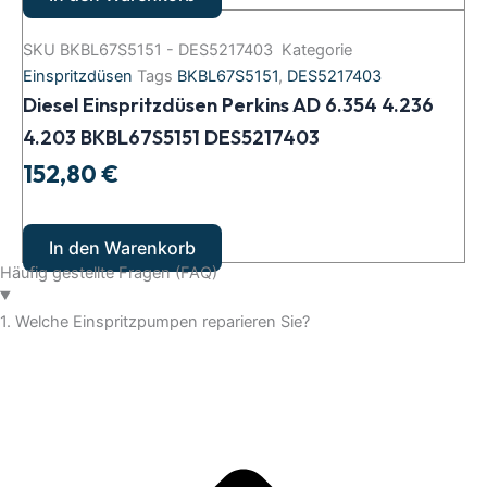
SKU
BKBL67S5151 - DES5217403
Kategorie
Einspritzdüsen
Tags
BKBL67S5151
,
DES5217403
Diesel Einspritzdüsen Perkins AD 6.354 4.236
4.203 BKBL67S5151 DES5217403
152,80
€
In den Warenkorb
Häufig gestellte Fragen (FAQ)
1. Welche Einspritzpumpen reparieren Sie?