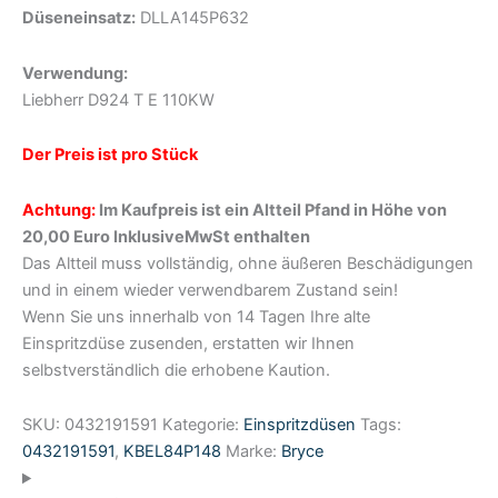
Düseneinsatz:
DLLA145P632
Verwendung:
Liebherr D924 T E 110KW
Der Preis ist pro Stück
Achtung:
Im Kaufpreis ist ein Altteil Pfand in Höhe von
20,00 Euro InklusiveMwSt enthalten
Das Altteil muss vollständig, ohne äußeren Beschädigungen
und in einem wieder verwendbarem Zustand sein!
Wenn Sie uns innerhalb von 14 Tagen Ihre alte
Einspritzdüse zusenden, erstatten wir Ihnen
selbstverständlich die erhobene Kaution.
SKU:
0432191591
Kategorie:
Einspritzdüsen
Tags:
0432191591
,
KBEL84P148
Marke:
Bryce