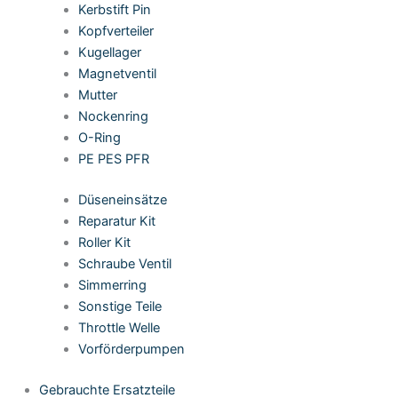
Kerbstift Pin
Kopfverteiler
Kugellager
Magnetventil
Mutter
Nockenring
O-Ring
PE PES PFR
Düseneinsätze
Reparatur Kit
Roller Kit
Schraube Ventil
Simmerring
Sonstige Teile
Throttle Welle
Vorförderpumpen
Gebrauchte Ersatzteile