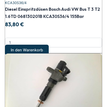
KCA30S36/4
Diesel Einspritzdüsen Bosch Audi VW Bus T 3 T2
1.6TD 068130201B KCA30S36/4 155Bar
83,80
€
In den Warenkorb