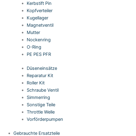
Kerbstift Pin
Kopfverteiler
Kugellager
Magnetventil
Mutter
Nockenring
O-Ring
PE PES PFR
Düseneinsätze
Reparatur Kit
Roller Kit
Schraube Ventil
Simmerring
Sonstige Teile
Throttle Welle
Vorförderpumpen
Gebrauchte Ersatzteile