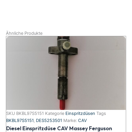
Ähnliche Produkte
SKU
BKBL97S5151
Kategorie
Einspritzdüsen
Tags
BKBL97S5151
,
DES5253501
Marke:
CAV
Diesel Einspritzdüse CAV Massey Ferguson