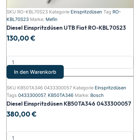
SKU
RO-KBL70S23
Kategorie
Einspritzdüsen
Tag
RO-
KBL70S23
Marke:
Mefin
Diesel Einspritzdüsen UTB Fiat RO-KBL70S23
130,00
€
In den Warenkorb
SKU
KB50TA346 0433300057
Kategorie
Einspritzdüsen
Tags
0433300057
,
KB50TA346
Marke:
Bosch
Diesel Einspritzdüsen KB50TA346 0433300057
380,00
€