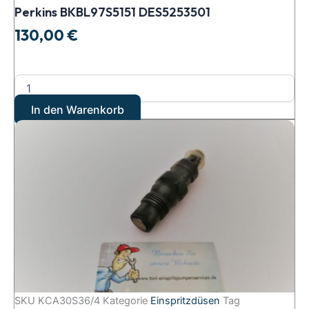
Perkins BKBL97S5151 DES5253501
130,00
€
In den Warenkorb
SKU
KCA30S36/4
Kategorie
Einspritzdüsen
Tag