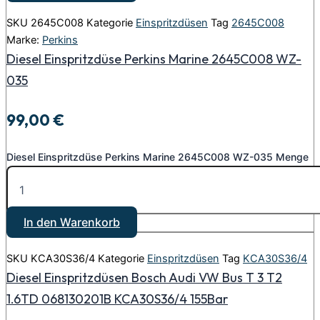
SKU
2645C008
Kategorie
Einspritzdüsen
Tag
2645C008
Marke:
Perkins
Diesel Einspritzdüse Perkins Marine 2645C008 WZ-
035
99,00
€
Diesel Einspritzdüse Perkins Marine 2645C008 WZ-035 Menge
In den Warenkorb
SKU
KCA30S36/4
Kategorie
Einspritzdüsen
Tag
KCA30S36/4
Diesel Einspritzdüsen Bosch Audi VW Bus T 3 T2
1.6TD 068130201B KCA30S36/4 155Bar